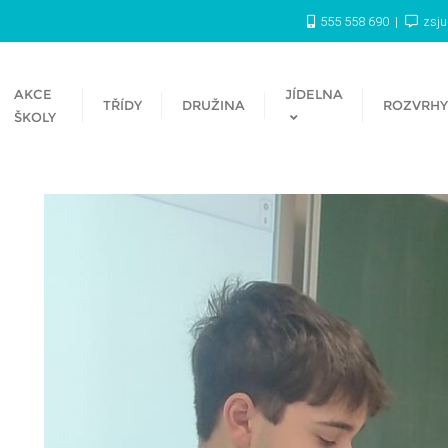
555 558 690
zsj
AKCE
JÍDELNA
TŘÍDY
DRUŽINA
ROZVRHY
ŠKOLY