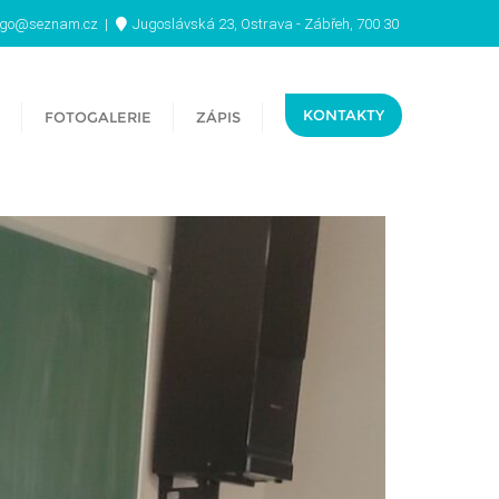
ugo@seznam.cz
Jugoslávská 23, Ostrava - Zábřeh, 700 30
KONTAKTY
FOTOGALERIE
ZÁPIS