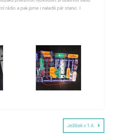
 rádio a pak jsme i naladili pár stanic. I
Ježíšek v 1.A.