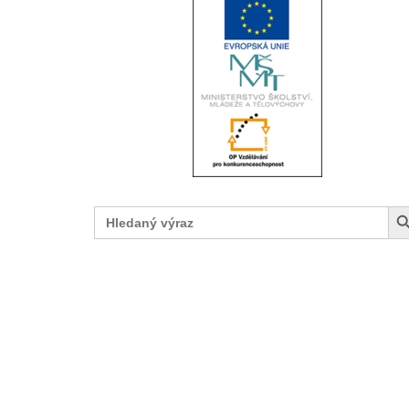
Search Button
Search
for: