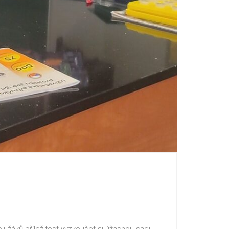
lužáků příležitost vyzkoušet si úžasnou sadu