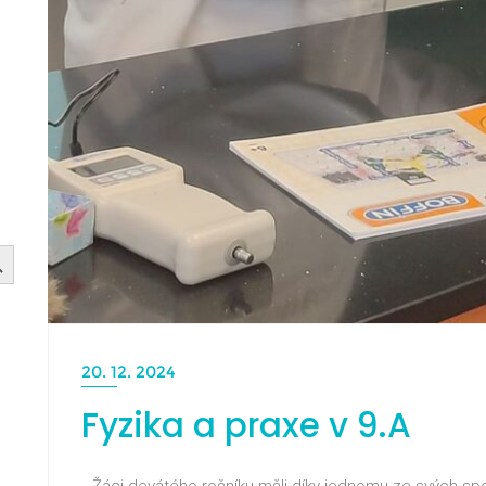
20. 12. 2024
Fyzika a praxe v 9.A
Žáci devátého ročníku měli díky jednomu ze svých spo