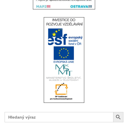
Search Button
Search
for: