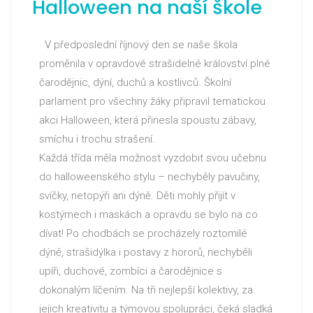
Halloween na naší škole
V předposlední říjnový den se naše škola
proměnila v opravdové strašidelné království plné
čarodějnic, dýní, duchů a kostlivců. Školní
parlament pro všechny žáky připravil tematickou
akci Halloween, která přinesla spoustu zábavy,
smíchu i trochu strašení.
Každá třída měla možnost vyzdobit svou učebnu
do halloweenského stylu – nechyběly pavučiny,
svíčky, netopýři ani dýně. Děti mohly přijít v
kostýmech i maskách a opravdu se bylo na co
dívat! Po chodbách se procházely roztomilé
dýně, strašidýlka i postavy z hororů, nechyběli
upíři, duchové, zombíci a čarodějnice s
dokonalým líčením. Na tři nejlepší kolektivy, za
jejich kreativitu a týmovou spolupráci, čeká sladká