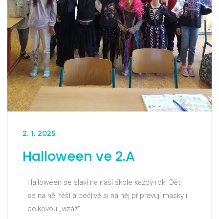
2. 1. 2025
Halloween ve 2.A
Halloween se slaví na naší škole každý rok. Děti
se na něj těší a pečlivě si na něj připravují masky i
celkovou „vizáž“ .