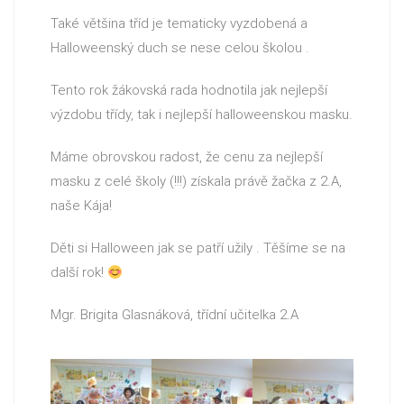
Také většina tříd je tematicky vyzdobená a
Halloweenský duch se nese celou školou .
Tento rok žákovská rada hodnotila jak nejlepší
výzdobu třídy, tak i nejlepší halloweenskou masku.
Máme obrovskou radost, že cenu za nejlepší
masku z celé školy (!!!) získala právě žačka z 2.A,
naše Kája!
Děti si Halloween jak se patří užily . Těšíme se na
další rok!
Mgr. Brigita Glasnáková, třídní učitelka 2.A