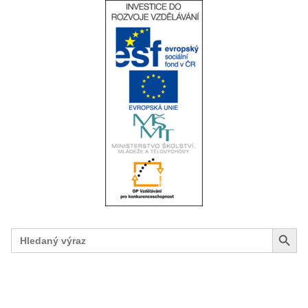
Search Button
Search
for: