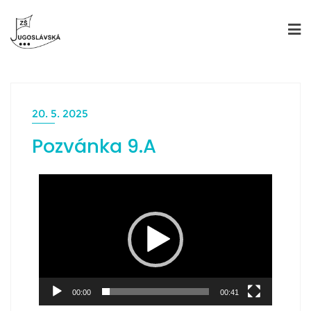
20. 5. 2025
Pozvánka 9.A
Video
Player
00:00
00:41