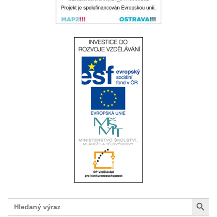
Search Button
Search
for: