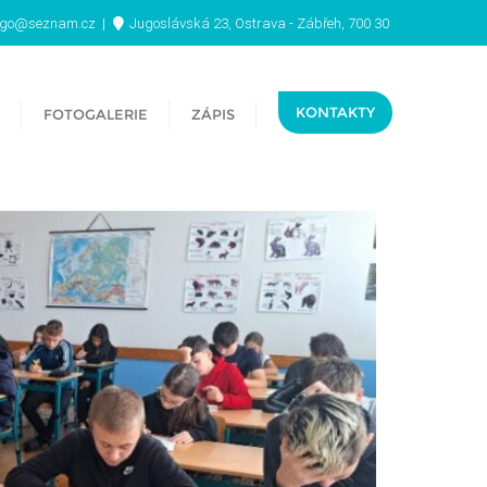
ugo@seznam.cz
Jugoslávská 23, Ostrava - Zábřeh, 700 30
KONTAKTY
FOTOGALERIE
ZÁPIS