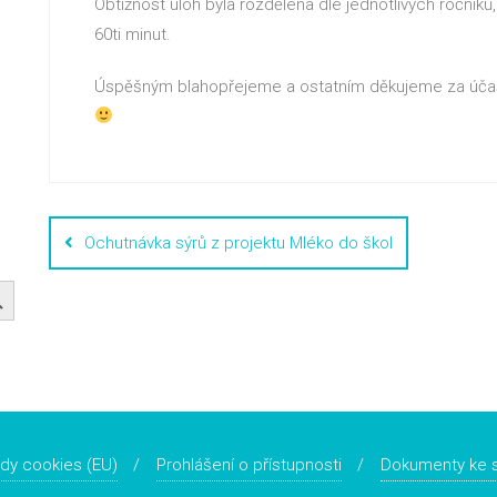
Obtížnost úloh byla rozdělena dle jednotlivých ročník
60ti minut.
Úspěšným blahopřejeme a ostatním děkujeme za účast
Ochutnávka sýrů z projektu Mléko do škol
dy cookies (EU)
Prohlášení o přístupnosti
Dokumenty ke s