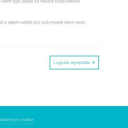
ů, cílem bylo získat co nejvíce bodů během
 a zájem udělat pro svůj mozek něco navíc.
Logická olympiáda
tažení pro rodiče