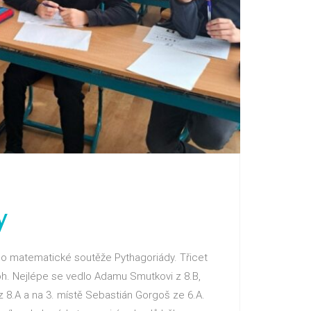
y
kolo matematické soutěže Pythagoriády. Třicet
loh. Nejlépe se vedlo Adamu Smutkovi z 8.B,
z 8.A a na 3. místě Sebastián Gorgoš ze 6.A.