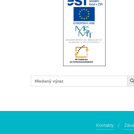
Search Button
Search
for:
Kontakty
Zása