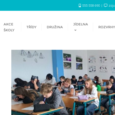
555 558 690
zsj
AKCE
JÍDELNA
TŘÍDY
DRUŽINA
ROZVRHY
ŠKOLY