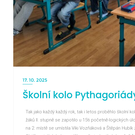
17. 10. 2025
Školní kolo Pythagoriád
Tak jako každý každý rok, tak i letos proběhlo školní 
žáků II. stupně se zapotilo u 15ti početně-logických ú
na 2. místě se umístila Viki Vozňáková a Štěpán Hubík 