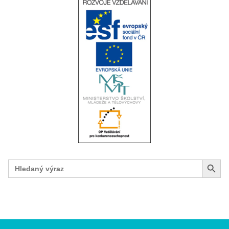
Search Button
Search
for: