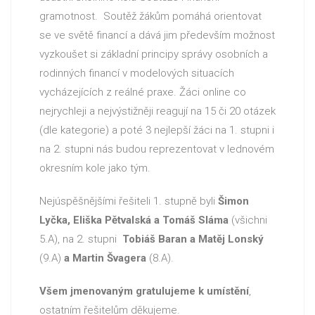
gramotnost. Soutěž žákům pomáhá orientovat
se ve světě financí a dává jim především možnost
vyzkoušet si základní principy správy osobních a
rodinných financí v modelových situacích
vycházejících z reálné praxe. Žáci online co
nejrychleji a nejvýstižněji reagují na 15 či 20 otázek
(dle kategorie) a poté 3 nejlepší žáci na 1. stupni i
na 2. stupni nás budou reprezentovat v lednovém
okresním kole jako tým.
Nejúspěšnějšími řešiteli 1. stupně byli
Šimon
Lyčka, Eliška Pětvalská a Tomáš Sláma
(všichni
5.A), na 2. stupni
Tobiáš Baran a Matěj Lonský
(9.A)
a Martin Švagera
(8.A).
Všem jmenovaným gratulujeme k umístění
,
ostatním řešitelům děkujeme.