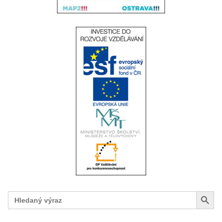
Search Button
Search
for: