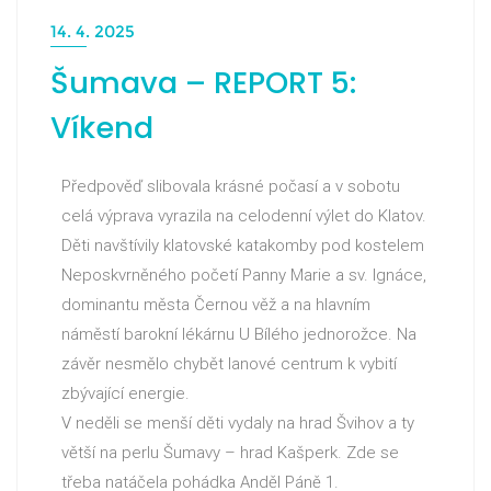
14. 4. 2025
Šumava – REPORT 5:
Víkend
Předpověď slibovala krásné počasí a v sobotu
celá výprava vyrazila na celodenní výlet do Klatov.
Děti navštívily klatovské katakomby pod kostelem
Neposkvrněného početí Panny Marie a sv. Ignáce,
dominantu města Černou věž a na hlavním
náměstí barokní lékárnu U Bílého jednorožce. Na
závěr nesmělo chybět lanové centrum k vybití
zbývající energie.
V neděli se menší děti vydaly na hrad Švihov a ty
větší na perlu Šumavy – hrad Kašperk. Zde se
třeba natáčela pohádka Anděl Páně 1.