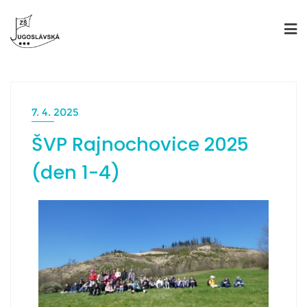
7. 4. 2025
ŠVP Rajnochovice 2025
(den 1-4)