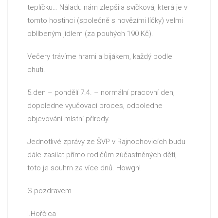
teplíčku… Náladu nám zlepšila svíčková, která je v
tomto hostinci (společně s hovězími líčky) velmi
oblíbeným jídlem (za pouhých 190 Kč).
Večery trávíme hrami a bijákem, každý podle
chuti.
5.den – pondělí 7.4. – normální pracovní den,
dopoledne vyučovací proces, odpoledne
objevování místní přírody.
Jednotlivé zprávy ze ŠVP v Rajnochovicích budu
dále zasílat přímo rodičům zúčastněných dětí,
toto je souhrn za více dnů. Howgh!
S pozdravem
I.Hořčica