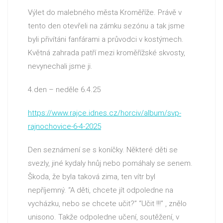
Výlet do malebného města Kroměříže. Právě v
tento den otevřeli na zámku sezónu a tak jsme
byli přivítáni fanfárami a průvodci v kostýmech.
Květná zahrada patří mezi kroměřížské skvosty,
nevynechali jsme ji.
4.den – neděle 6.4.25
https://www.rajce.idnes.cz/horciv/album/svp-
rajnochovice-6-4-2025
Den seznámení se s koníčky. Některé děti se
svezly, jiné kydaly hnůj nebo pomáhaly se senem.
Škoda, že byla taková zima, ten vítr byl
nepříjemný. “A děti, chcete jít odpoledne na
vycházku, nebo se chcete učit?” “Učit !!!” , znělo
unisono. Takže odpoledne učení, soutěžení, v