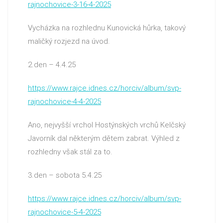
rajnochovice-3-16-4-2025
Vycházka na rozhlednu Kunovická hůrka, takový
maličký rozjezd na úvod.
2.den – 4.4.25
https://www.rajce.idnes.cz/horciv/album/svp-
rajnochovice-4-4-2025
Ano, nejvyšší vrchol Hostýnských vrchů Kelčský
Javorník dal některým dětem zabrat. Výhled z
rozhledny však stál za to.
3.den – sobota 5.4.25
https://www.rajce.idnes.cz/horciv/album/svp-
rajnochovice-5-4-2025