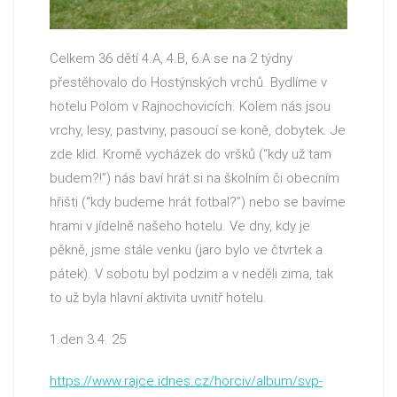
Celkem 36 dětí 4.A, 4.B, 6.A se na 2 týdny
přestěhovalo do Hostýnských vrchů. Bydlíme v
hotelu Polom v Rajnochovicích. Kolem nás jsou
vrchy, lesy, pastviny, pasoucí se koně, dobytek. Je
zde klid. Kromě vycházek do vršků (“kdy už tam
budem?!”) nás baví hrát si na školním či obecním
hřišti (“kdy budeme hrát fotbal?”) nebo se bavíme
hrami v jídelně našeho hotelu. Ve dny, kdy je
pěkně, jsme stále venku (jaro bylo ve čtvrtek a
pátek). V sobotu byl podzim a v neděli zima, tak
to už byla hlavní aktivita uvnitř hotelu.
1.den 3.4. 25
https://www.rajce.idnes.cz/horciv/album/svp-