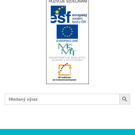
Search Button
Search
for: