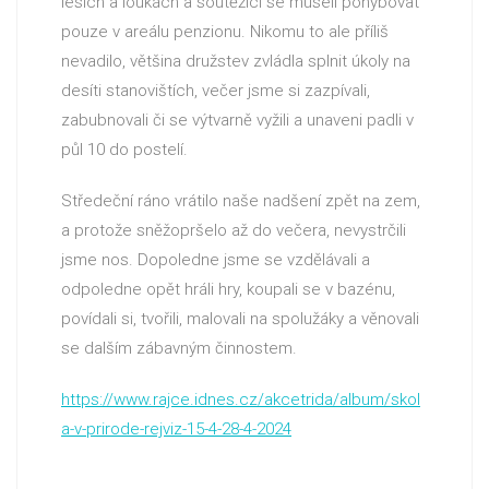
lesích a loukách a soutěžící se museli pohybovat
pouze v areálu penzionu. Nikomu to ale příliš
nevadilo, většina družstev zvládla splnit úkoly na
desíti stanovištích, večer jsme si zazpívali,
zabubnovali či se výtvarně vyžili a unaveni padli v
půl 10 do postelí.
Středeční ráno vrátilo naše nadšení zpět na zem,
a protože sněžopršelo až do večera, nevystrčili
jsme nos. Dopoledne jsme se vzdělávali a
odpoledne opět hráli hry, koupali se v bazénu,
povídali si, tvořili, malovali na spolužáky a věnovali
se dalším zábavným činnostem.
https://www.rajce.idnes.cz/akcetrida/album/skol
a-v-prirode-rejviz-15-4-28-4-2024