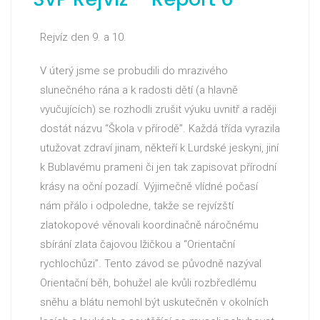
Rejvíz den 9. a 10.
V úterý jsme se probudili do mrazivého
slunečného rána a k radosti dětí (a hlavně
vyučujících) se rozhodli zrušit výuku uvnitř a raději
dostát názvu “Škola v přírodě”. Každá třída vyrazila
utužovat zdraví jinam, někteří k Lurdské jeskyni, jiní
k Bublavému prameni či jen tak zapisovat přírodní
krásy na oční pozadí. Výjimečně vlídné počasí
nám přálo i odpoledne, takže se rejvízští
zlatokopové věnovali koordinačně náročnému
sbírání zlata čajovou lžičkou a “Orientační
rychlochůzi”. Tento závod se původně nazýval
Orientační běh, bohužel ale kvůli rozbředlému
sněhu a blátu nemohl být uskutečněn v okolních