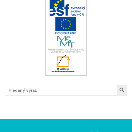
Search Button
Search
for: