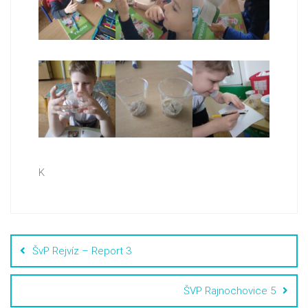
K
ŠvP Rejvíz – Report 3
ŠVP Rajnochovice 5