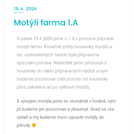
19. 4. 2024
Motýlí farma 1.A
V pátek 19.4.2024 jsme s 1.A v prvouce připravili
motýlí farmu. Konečně přišly housenky motýlů a
do uzavíratelných nádob byla připravena
speciální potrava. Následně jsme přesunuli 3
housenky do takto připravených nádob a nyní
budeme pozorovat celý proces od housenky
přes zakuklení až po vylíhnutí motýlů.
S vývojem motýla jsme se seznámili v hodině, nyní
již budeme jen pozorovat a zkoumat. Snad se vše
vydaří a my budeme moci vypustit motýly do
přírody
.