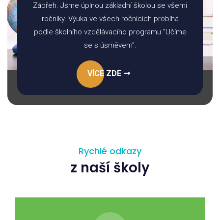
Zábřeh. Jsme úplnou základní školou se všemi
ročníky. Výuka ve všech ročnících probíhá
podle školního vzdělávacího programu "Učíme
se s úsměvem".
VÍCE ZDE
Rychlé odkazy
z naší školy